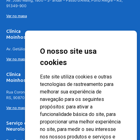
Av. João Wallig, 1800 – 3º andar – Passo d'Areia, Porto Alegre – RS,
91349-900
Ver no mapa
Clínica
Moinhos de Vento Canoas
Av. Getúlio Vargas, 4841 – Centro, Canoas – RS, 92010-010
O nosso site usa
Ver no mapa
cookies
Clínica
Este site utiliza cookies e outras
Moinhos de Vento - Teresópolis
tecnologias de rastreamento para
melhorar sua experiência de
Rua Coronel Aparício Borges, 250 - 3º andar - Teresópolis, Porto Alegre -
RS, 90870-016
navegação para os seguintes
propósitos:
para ativar a
Ver no mapa
funcionalidade básica do site
,
para
proporcionar uma melhor experiência
Serviço de
no site
,
para medir o seu interesse
Neurologia
nos nossos produtos e serviços e