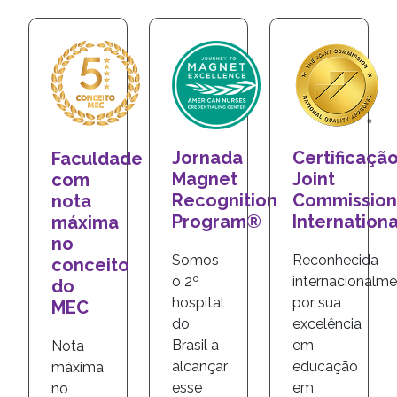
Jornada
Certificaçã
Faculdade
Magnet
Joint
com
Recognition
Commission
nota
Program®
Internationa
máxima
no
Somos
Reconhecida
conceito
o 2º
internacionalm
do
hospital
por sua
MEC
do
excelência
Brasil a
em
Nota
alcançar
educação
máxima
esse
em
no