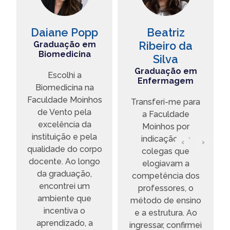
Daiane Popp
Beatriz
Graduação em
Ribeiro da
Biomedicina
Silva
Graduação em
Escolhi a
Enfermagem
s
Biomedicina na
Faculdade Moinhos
Transferi-me para
de Vento pela
a Faculdade
a
excelência da
Moinhos por
instituição e pela
indicação de
‹
›
qualidade do corpo
colegas que
docente. Ao longo
elogiavam a
da graduação,
competência dos
a
encontrei um
professores, o
ambiente que
método de ensino
incentiva o
e a estrutura. Ao
aprendizado, a
ingressar, confirmei