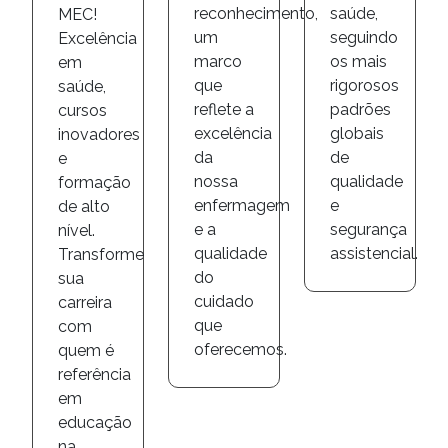
reconhecimento,
saúde,
MEC!
um
seguindo
Excelência
marco
os mais
em
que
rigorosos
saúde,
reflete a
padrões
cursos
excelência
globais
inovadores
da
de
e
nossa
qualidade
formação
enfermagem
e
de alto
e a
segurança
nível.
qualidade
assistencial.
Transforme
do
sua
cuidado
carreira
que
com
oferecemos.
quem é
referência
em
educação
na